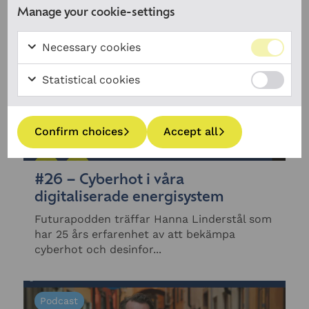
Podcast
Manage your cookie-settings
Necessary cookies
Statistical cookies
Confirm choices
Accept all
#26 – Cyberhot i våra
digitaliserade energisystem
Futurapodden träffar Hanna Linderstål som
har 25 års erfarenhet av att bekämpa
cyberhot och desinfor...
Podcast