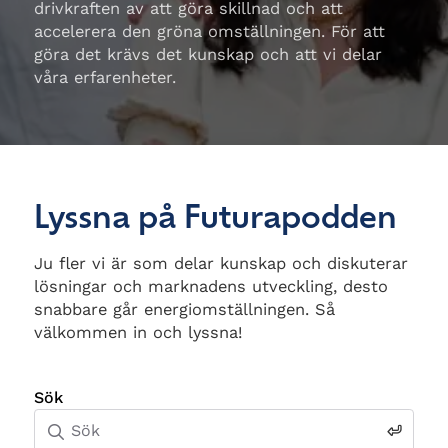
drivkraften av att göra skillnad och att
accelerera den gröna omställningen. För att
göra det krävs det kunskap och att vi delar
våra erfarenheter.
Lyssna på Futurapodden
Ju fler vi är som delar kunskap och diskuterar
lösningar och marknadens utveckling, desto
snabbare går energiomställningen. Så
välkommen in och lyssna!
Sök