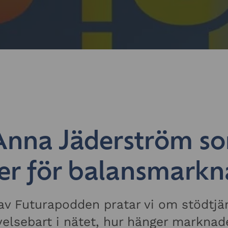
Anna Jäderström s
er för balansmark
4 av Futurapodden pratar vi om stödtjä
yelsebart i nätet, hur hänger marknad