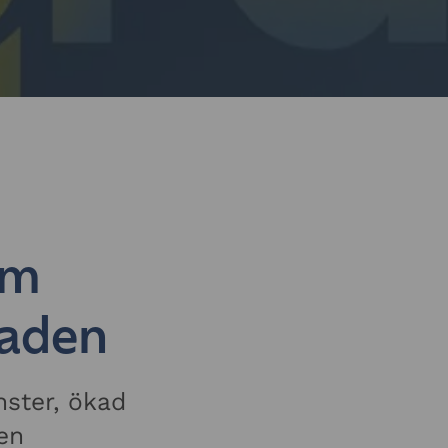
om
naden
nster, ökad
en