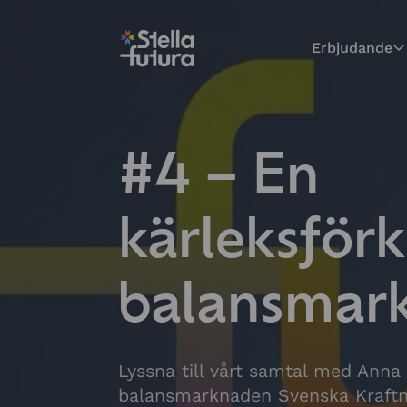
Erbjudande
#4 – En
kärleksförkl
balansmar
Lyssna till vårt samtal med Anna
balansmarknaden Svenska Kraftn