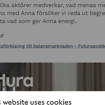
lka aktörer medverkar, vad menas m
s med Anna försöker vi reda ut begre
eta vad som ger Anna energi.
g!
ksförklaring till balansmarknaden - Futurapodd
s website uses cookies