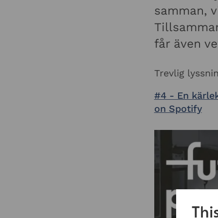
samman, vi
Tillsamman
får även v
Trevlig lyssnin
#4 - En kärle
on Spotify
Thi