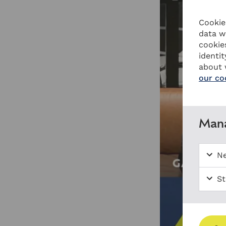
Cookies
data w
cookie
identi
about 
our co
Mana
Ne
St