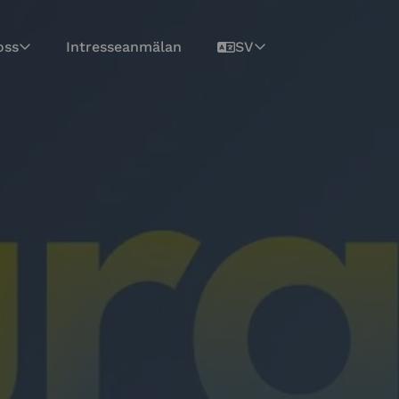
oss
Intresseanmälan
SV