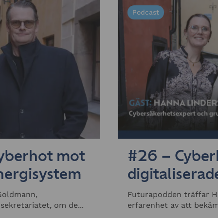
Podcast
Cyberhot mot
#26 – Cyberh
energisystem
digitalisera
Goldmann,
Futurapodden träffar H
ekretariatet, om de...
erfarenhet av att bekäm