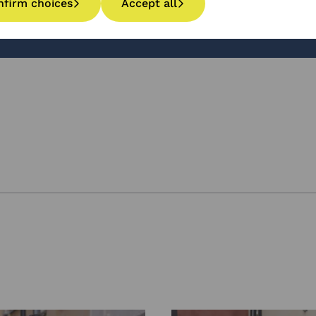
nfirm choices
Accept all