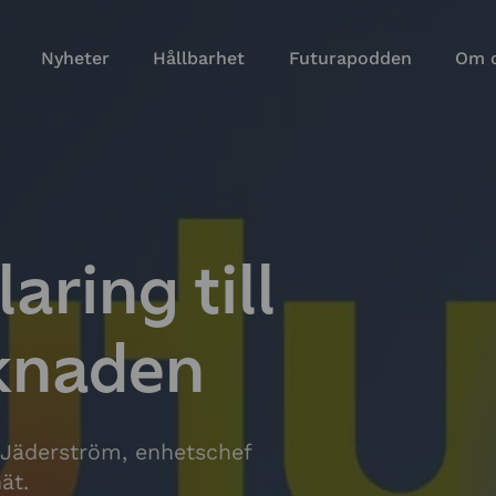
Nyheter
Hållbarhet
Futurapodden
Om 
aring till
knaden
 Jäderström, enhetschef
ät.