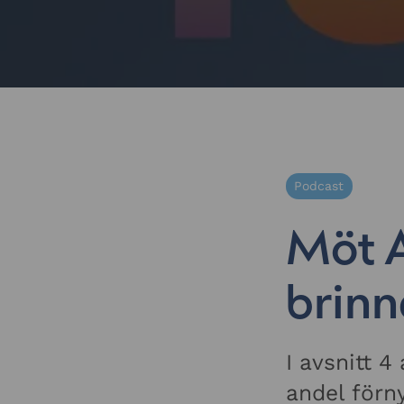
Podcast
Möt 
brinn
I avsnitt 
andel förn