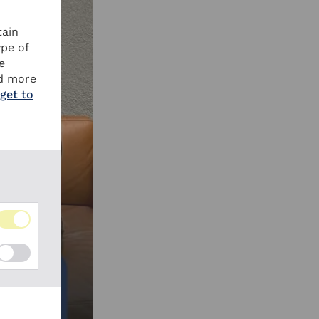
tain
ype of
e
ad more
 get to