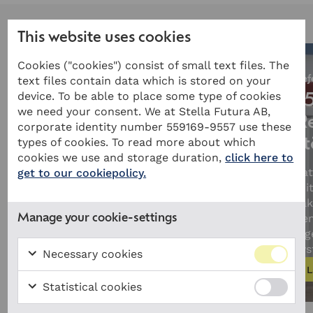
This website uses cookies
Cookies ("cookies") consist of small text files. The
Referensprojekt
text files contain data which is stored on your
Ref
15 MW / 18,72 MWh:
device. To be able to place some type of cookies
7
we need your consent. We at Stella Futura AB,
Lastförskjutning,
R
corporate identity number 559169-9557 use these
effekttoppskapning och
types of cookies. To read more about which
st
cookies we use and storage duration,
click here to
stödtjänster
Bat
get to our cookiepolicy.
Stella Futura har skrivit avtal med
kri
Härjeåns för levererans, installation
säk
och drift av ett batterisystem med en
de
Manage your cookie-settings
kapacitet på 15 MW. Batterisystemet
lag
som integreras i Härjeåns elnät är...
sys
Necessary cookies
Läs mer
L
Statistical cookies