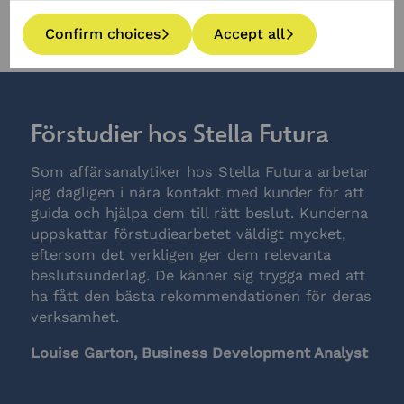
Confirm choices
Accept all
Förstudier hos Stella Futura
Som affärsanalytiker hos Stella Futura arbetar
jag dagligen i nära kontakt med kunder för att
guida och hjälpa dem till rätt beslut. Kunderna
uppskattar förstudiearbetet väldigt mycket,
eftersom det verkligen ger dem relevanta
beslutsunderlag. De känner sig trygga med att
ha fått den bästa rekommendationen för deras
verksamhet.
Louise Garton, Business Development Analyst